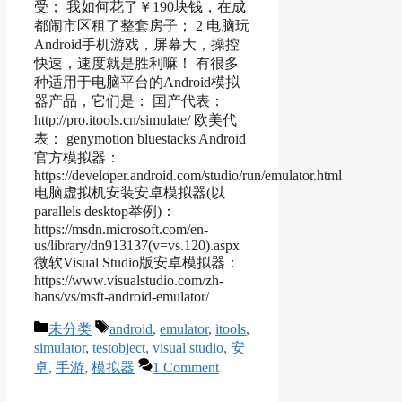
受； 我如何花了￥190块钱，在成
都闹市区租了整套房子； 2 电脑玩
Android手机游戏，屏幕大，操控
快速，速度就是胜利嘛！ 有很多
种适用于电脑平台的Android模拟
器产品，它们是： 国产代表：
http://pro.itools.cn/simulate/ 欧美代
表： genymotion bluestacks Android
官方模拟器：
https://developer.android.com/studio/run/emulator.html
电脑虚拟机安装安卓模拟器(以
parallels desktop举例)：
https://msdn.microsoft.com/en-
us/library/dn913137(v=vs.120).aspx
微软Visual Studio版安卓模拟器：
https://www.visualstudio.com/zh-
hans/vs/msft-android-emulator/
Categories
Tags
未分类
android
,
emulator
,
itools
,
simulator
,
testobject
,
visual studio
,
安
卓
,
手游
,
模拟器
1 Comment