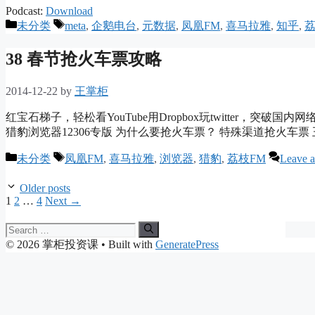
Podcast:
Download
Categories
Tags
未分类
meta
,
企鹅电台
,
元数据
,
凤凰FM
,
喜马拉雅
,
知乎
,
荔
38 春节抢火车票攻略
2014-12-22
by
王掌柜
红宝石梯子，轻松看YouTube用Dropbox玩twitter，
猎豹浏览器12306专版 为什么要抢火车票？ 特殊渠道抢火车票 王
Categories
Tags
未分类
凤凰FM
,
喜马拉雅
,
浏览器
,
猎豹
,
荔枝FM
Leave 
Older posts
Page
Page
Page
1
2
…
4
Next
→
Search
for:
© 2026 掌柜投资课
• Built with
GeneratePress