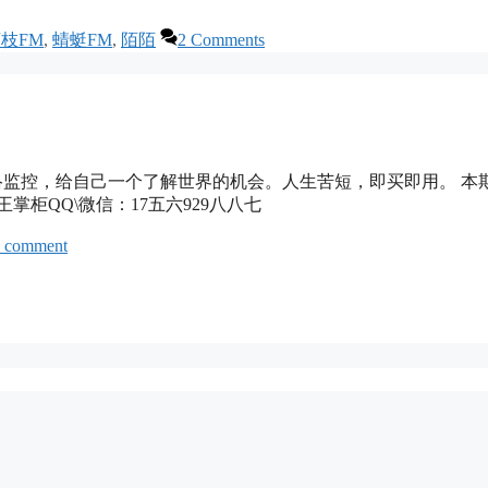
枝FM
,
蜻蜓FM
,
陌陌
2 Comments
突破国内网络监控，给自己一个了解世界的机会。人生苦短，即买即用。 本
掌柜QQ\微信：17五六929八八七
a comment