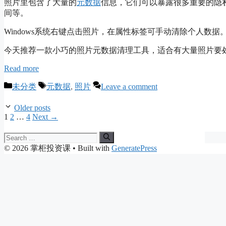
照片里包含了大量的
元数据
信息，它们可以暴露很多重要的隐
间等。
Windows系统右键点击照片，在属性标签可手动清除个人数据
今天推荐一款小巧的照片元数据清理工具，适合有大量照片要
Read more
Categories
Tags
未分类
元数据
,
照片
Leave a comment
Older posts
Page
Page
Page
1
2
…
4
Next
→
Search
for:
© 2026 掌柜投资课
• Built with
GeneratePress